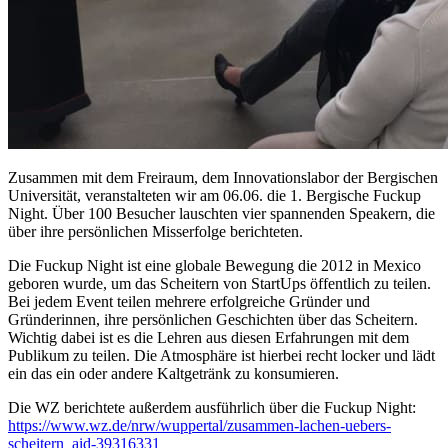
Zusammen mit dem Freiraum, dem Innovationslabor der Bergischen
Universität, veranstalteten wir am 06.06. die 1. Bergische Fuckup
Night. Über 100 Besucher lauschten vier spannenden Speakern, die
über ihre persönlichen Misserfolge berichteten.
Die Fuckup Night ist eine globale Bewegung die 2012 in Mexico
geboren wurde, um das Scheitern von StartUps öffentlich zu teilen.
Bei jedem Event teilen mehrere erfolgreiche Gründer und
Gründerinnen, ihre persönlichen Geschichten über das Scheitern.
Wichtig dabei ist es die Lehren aus diesen Erfahrungen mit dem
Publikum zu teilen. Die Atmosphäre ist hierbei recht locker und lädt
ein das ein oder andere Kaltgetränk zu konsumieren.
Die WZ berichtete außerdem ausführlich über die Fuckup Night:
https://www.wz.de/nrw/wuppertal/zusammen-lachen-uebers-
scheitern_aid-39316331