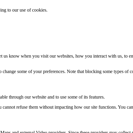
ing to our use of cookies.
t us know when you visit our websites, how you interact with us, to en
lso change some of your preferences. Note that blocking some types of 
able through our website and to use some of its features.
you cannot refuse them without impacting how our site functions. You ca
 Maps and external Video providers. Since these providers may collect 