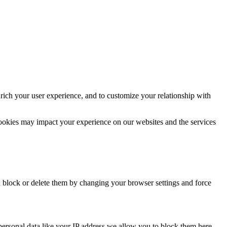
rich your user experience, and to customize your relationship with
cookies may impact your experience on our websites and the services
n block or delete them by changing your browser settings and force
personal data like your IP address we allow you to block them here.