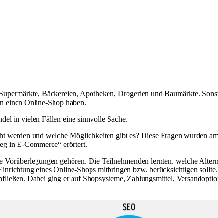
e Supermärkte, Bäckereien, Apotheken, Drogerien und Baumärkte. Sonst n
nn einen Online-Shop haben.
el in vielen Fällen eine sinnvolle Sache.
dacht werden und welche Möglichkeiten gibt es? Diese Fragen wurden a
ieg in E-Commerce“ erörtert.
ele Vorüberlegungen gehören. Die Teilnehmenden lernten, welche Altern
nrichtung eines Online-Shops mitbringen bzw. berücksichtigen sollte. 
infließen. Dabei ging er auf Shopsysteme, Zahlungsmittel, Versandopt