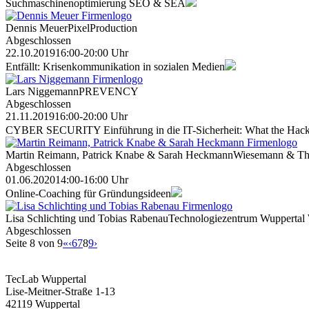
Suchmaschinenoptimierung SEO & SEA
Dennis Meuer
PixelProduction
Abgeschlossen
22.10.2019
16:00-20:00 Uhr
Entfällt: Krisenkommunikation in sozialen Medien
Lars Niggemann
PREVENCY
Abgeschlossen
21.11.2019
16:00-20:00 Uhr
CYBER SECURITY Einführung in die IT-Sicherheit: What the Hac
Martin Reimann, Patrick Knabe & Sarah Heckmann
Wiesemann & Th
Abgeschlossen
01.06.2020
14:00-16:00 Uhr
Online-Coaching für Gründungsideen
Lisa Schlichting und Tobias Rabenau
Technologiezentrum Wuppertal 
Abgeschlossen
Seite 8 von 9
«
‹
6
7
8
9
›
TecLab Wuppertal
Lise-Meitner-Straße 1-13
42119 Wuppertal