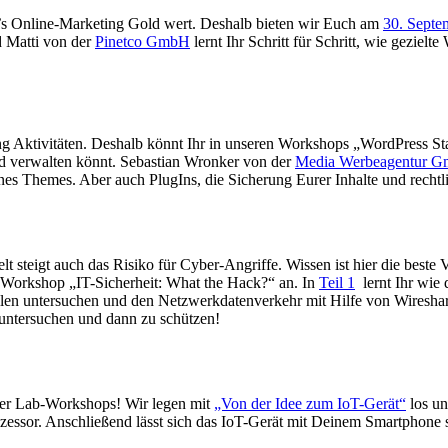
 für’s Online-Marketing Gold wert. Deshalb bieten wir Euch am
30. Septe
 Matti von der
Pinetco GmbH
lernt Ihr Schritt für Schritt, wie gezie
g Aktivitäten. Deshalb könnt Ihr in unseren Workshops „WordPress Sta
nd verwalten könnt. Sebastian Wronker von der
Media Werbeagentur 
nes Themes. Aber auch PlugIns, die Sicherung Eurer Inhalte und rechtl
 Welt steigt auch das Risiko für Cyber-Angriffe. Wissen ist hier die be
Workshop „IT-Sicherheit: What the Hack?“ an. In
Teil 1
lernt Ihr wie 
ellen untersuchen und den Netzwerkdatenverkehr mit Hilfe von Wiresha
 untersuchen und dann zu schützen!
ker Lab-Workshops! Wir legen mit
„Von der Idee zum IoT-Gerät“
los un
sor. Anschließend lässt sich das IoT-Gerät mit Deinem Smartphone s